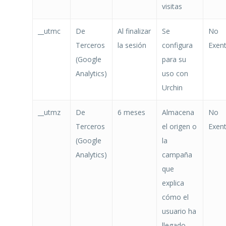
visitas
__utmc
De
Al finalizar
Se
No
Terceros
la sesión
configura
Exen
(Google
para su
Analytics)
uso con
Urchin
__utmz
De
6 meses
Almacena
No
Terceros
el origen o
Exen
(Google
la
Analytics)
campaña
que
explica
cómo el
usuario ha
llegado